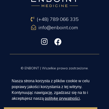
(+48) 789 066 335
info@enboint.com
© ENBOINT | Wszelkie prawa zastrzeżone.
Korzystając z serwisu akceptujesz
nasz regulamin
,
politykę prywatności
Nasza strona korzysta z plików cookie w celu
oraz
ogólne warunki wynajmu gabinetów i sprzętów
.
poprawy jakości korzystania z tej witryny.
Kontynuując nawigację, zgadzasz się na to i
Projekt i realizacja:
A2Com UK
akceptujesz naszą
politykę prywatności
.