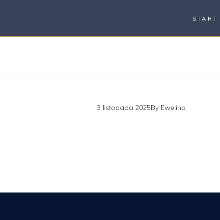
START
3 listopada 2025
By
Ewelina