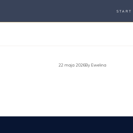
START
22 maja 2026
By
Ewelina