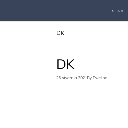
START
DK
DK
23 stycznia 2021
By
Ewelina