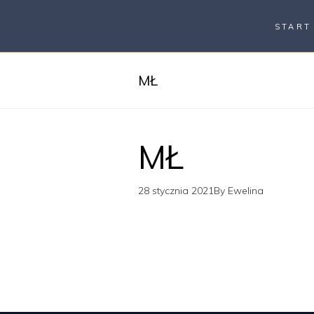
START
MŁ
MŁ
28 stycznia 2021
By
Ewelina