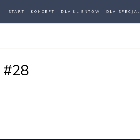
START
KONCEPT
DLA KLIENTÓW
DLA SPECJA
 #28