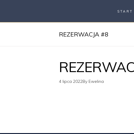
START
REZERWACJA #8
REZERWAC
4 lipca 2022
By
Ewelina