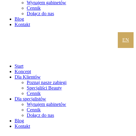
Wynajem gabinetów
Cennik
Dołącz do nas
Blog
Kontakt
EN
Start
Koncept
Dla Klientów
Poznaj nasze zabiegi
Specjaliści Beauty
Cennik
Dla specjalistów
Wynajem gabinetów
Cennik
Dołącz do nas
Blog
Kontakt