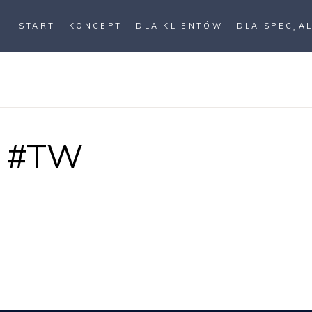
START
KONCEPT
DLA KLIENTÓW
DLA SPECJA
a #TW