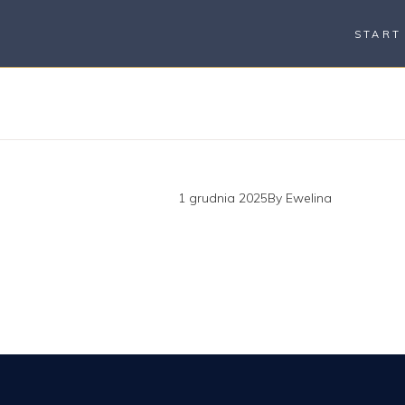
START
1 grudnia 2025
By
Ewelina