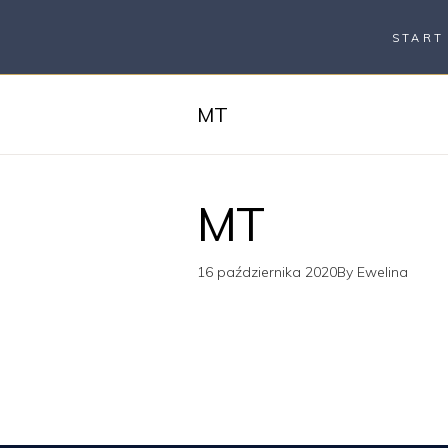
START
MT
MT
16 października 2020
By
Ewelina