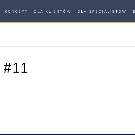
KONCEPT
DLA KLIENTÓW
DLA SPECJALISTÓW
 #11