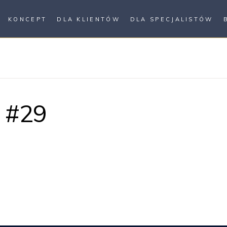
KONCEPT
DLA KLIENTÓW
DLA SPECJALISTÓW
 #29